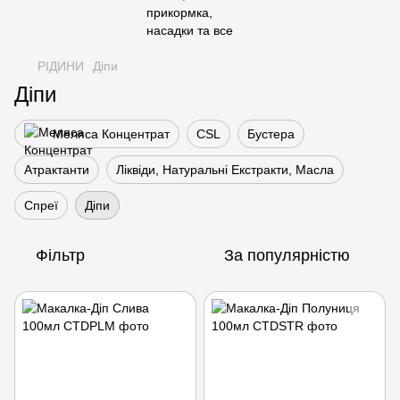
РІДИНИ
Діпи
Діпи
Меляса Концентрат
CSL
Бустера
Атрактанти
Ліквіди, Натуральні Екстракти, Масла
Спреї
Діпи
Фільтр
За популярністю