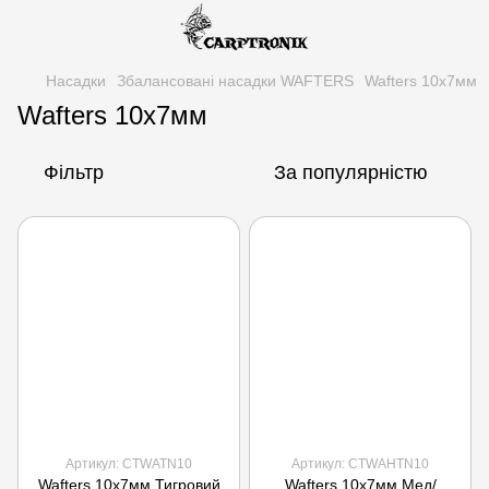
Насадки
Збалансовані насадки WAFTERS
Wafters 10x7мм
Wafters 10x7мм
Фільтр
За популярністю
Артикул: CTWATN10
Артикул: CTWAHTN10
Wafters 10x7мм Тигровий
Wafters 10x7мм Мед/