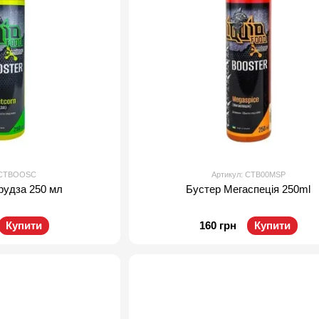
: CTBOOSC
Артикул: CTB00MSP
рудза 250 мл
Бустер Мегаспеція 250ml
Купити
160 грн
Купити