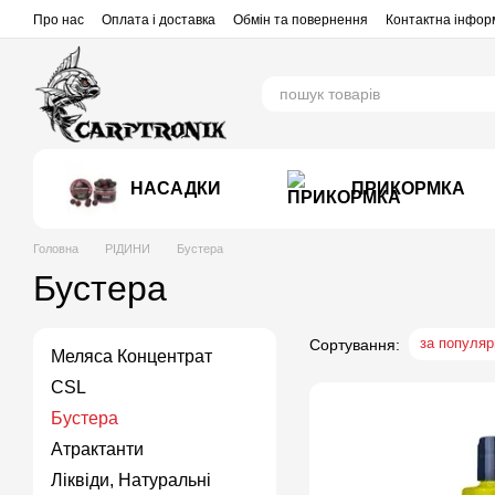
Перейти до основного контенту
Про нас
Оплата і доставка
Обмін та повернення
Контактна інфор
НАСАДКИ
ПРИКОРМКА
Головна
РІДИНИ
Бустера
Бустера
за популяр
Сортування:
Меляса Концентрат
CSL
Бустера
Атрактанти
Ліквіди, Натуральні