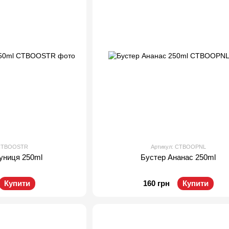
 CTBOOSTR
Артикул: CTBOOPNL
униця 250ml
Бустер Ананас 250ml
Купити
160 грн
Купити