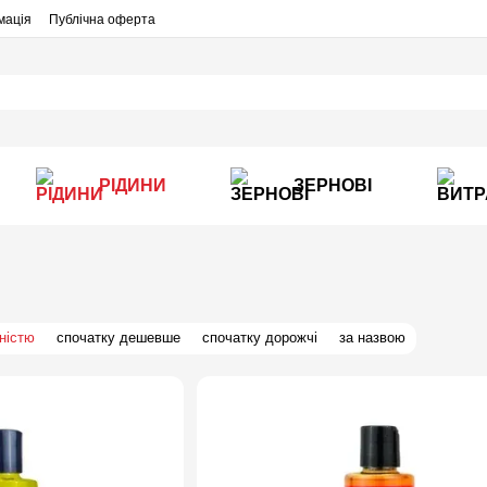
мація
Публічна оферта
РІДИНИ
ЗЕРНОВІ
ністю
спочатку дешевше
спочатку дорожчі
за назвою