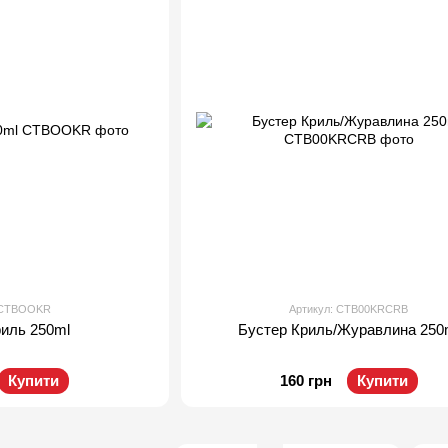
: CTBOOKR
Артикул: CTB00KRCRB
риль 250ml
Бустер Криль/Журавлина 250
Купити
160 грн
Купити