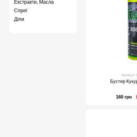
Екстракти, Масла
Спреї
Діпи
Артикул
Бустер Куку
160 грн