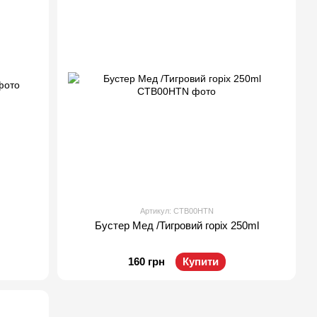
Артикул: CTB00HTN
Бустер Мед /Тигровий горіх 250ml
160 грн
Купити