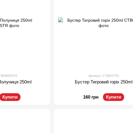
CTB00KRSTR
Артикул: CTBOOTN
Полуниця 250ml
Бустер Тигровий горіх 250ml
Купити
160 грн
Купити