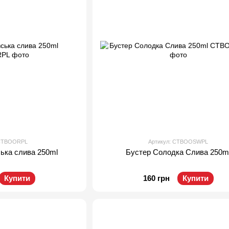
 CTBOORPL
Артикул: CTBOOSWPL
ська слива 250ml
Бустер Солодка Слива 250m
Купити
160 грн
Купити