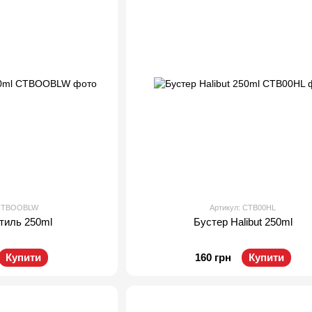
 CTBOOBLW
Артикул: CTB00HL
тиль 250ml
Бустер Halibut 250ml
Купити
160 грн
Купити