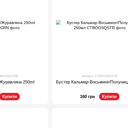
CTBOOSQCRN
Артикул: CTBOOSQSTR
/Журавлина 250ml
Бустер Кальмар-Восьминіг/Полуниц
Купити
160 грн
Купити