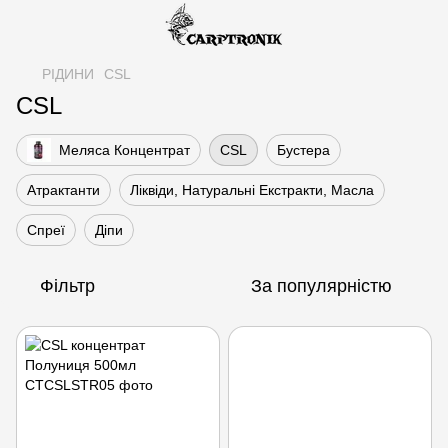
РІДИНИ
CSL
CSL
Меляса Концентрат
CSL
Бустера
Атрактанти
Ліквіди, Натуральні Екстракти, Масла
Спреї
Діпи
Фільтр
За популярністю