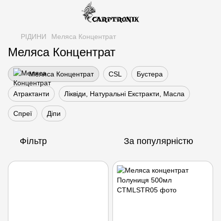
РІДИНИ
Меляса Концентрат
Меляса Концентрат
Меляса Концентрат
CSL
Бустера
Атрактанти
Ліквіди, Натуральні Екстракти, Масла
Спреї
Діпи
Фільтр
За популярністю