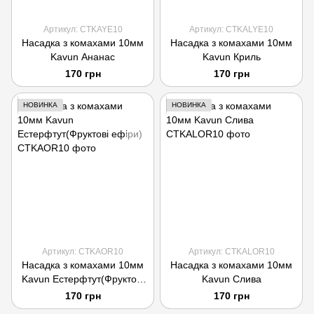
Артикул: CTKAYE10
Артикул: CTKALYE10
Насадка з комахами 10мм
Насадка з комахами 10мм
Kavun Ананас
Kavun Криль
170 грн
170 грн
НОВИНКА
НОВИНКА
Артикул: CTKAOR10
Артикул: CTKALOR10
Насадка з комахами 10мм
Насадка з комахами 10мм
Kavun Естерфтут(Фруктові
Kavun Слива
ефіри)
170 грн
170 грн