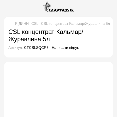
РІДИНИ
CSL
CSL концентрат Кальмар/Журавлина 5л
CSL концентрат Кальмар/
Журавлина 5л
Артикул:
CTCSLSQCR5
Написати відгук