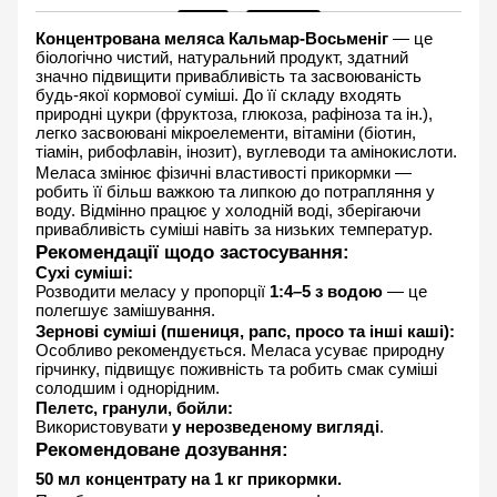
Концентрована меляса Кальмар-Восьменіг 
— це 
біологічно чистий, натуральний продукт, здатний 
значно підвищити привабливість та засвоюваність 
будь-якої кормової суміші. До її складу входять 
природні цукри (фруктоза, глюкоза, рафіноза та ін.), 
легко засвоювані мікроелементи, вітаміни (біотин, 
тіамін, рибофлавін, інозит), вуглеводи та амінокислоти.
Меласа змінює фізичні властивості прикормки — 
робить її більш важкою та липкою до потрапляння у 
воду. Відмінно працює у холодній воді, зберігаючи 
привабливість суміші навіть за низьких температур.
Рекомендації щодо застосування:
Сухі суміші:
Розводити меласу у пропорції 
1:4–5 з водою
 — це 
полегшує замішування.
Зернові суміші (пшениця, рапс, просо та інші каші):
Особливо рекомендується. Меласа усуває природну 
гірчинку, підвищує поживність та робить смак суміші 
солодшим і однорідним.
Пелетс, гранули, бойли:
Використовувати 
у нерозведеному вигляді
.
Рекомендоване дозування:
50 мл концентрату на 1 кг прикормки.