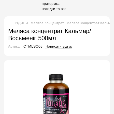
РІДИНИ
Меляса Концентрат
Меляса концентрат Кальмар
Меляса концентрат Кальмар/
Восьменіг 500мл
Артикул:
CTMLSQ05
Написати відгук