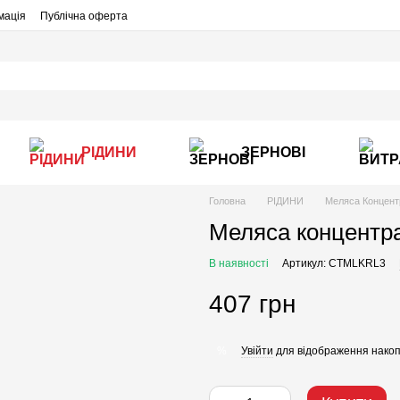
мація
Публічна оферта
РІДИНИ
ЗЕРНОВІ
Головна
РІДИНИ
Меляса Концент
Меляса концентра
В наявності
Артикул: CTMLKRL3
407 грн
Увійти
для відображення накоп
%