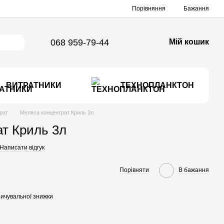
Порівняння
Бажання
068 959-79-44
Мій кошик
ВИТРАТНИКИ
ТЕХНОПЛАНКТОН
рат
Меляса концентрат Криль 3л
т Криль 3л
Написати відгук
Порівняти
В бажання
ичувальної знижки