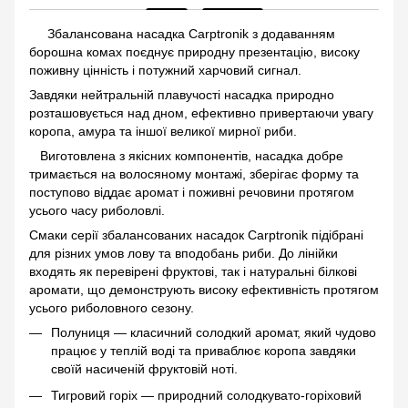
Збалансована насадка Carptronik з додаванням
борошна комах поєднує природну презентацію, високу
поживну цінність і потужний харчовий сигнал.
Завдяки нейтральній плавучості насадка природно
розташовується над дном, ефективно привертаючи увагу
коропа, амура та іншої великої мирної риби.
Виготовлена з якісних компонентів, насадка добре
тримається на волосяному монтажі, зберігає форму та
поступово віддає аромат і поживні речовини протягом
усього часу риболовлі.
Смаки серії збалансованих насадок Carptronik підібрані
для різних умов лову та вподобань риби. До лінійки
входять як перевірені фруктові, так і натуральні білкові
аромати, що демонструють високу ефективність протягом
усього риболовного сезону.
Полуниця — класичний солодкий аромат, який чудово
працює у теплій воді та приваблює коропа завдяки
своїй насиченій фруктовій ноті.
Тигровий горіх — природний солодкувато-горіховий