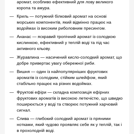
аромат, особливо ефективний для лову великого
коропа та амура.
Криль — потужний білковий аромат на основі
морських компонентів, який відмінно працює на
водоймах із високим риболовним пресингом.
Ананас — яскравий тропічний аромат із солодкою
кислинкою, ефективний у теплій воді та під час
активного кльову.
Журавлина — насичений кисло-солодкий аромат, що
добре привертає увагу обережної риби.
Вишня — один із найпопулярніших фруктових
ароматів із солодким, стійким шлейфом, який
стабільно працює на різних водоймах.
Фруктові ефіри — складна композиція ефірних
фруктових ароматів із високою летючістю, що швидко
поширюється у воді та створює потужний харчовий
сигнал.
Слива — глибокий солодкий аромат із пряними
нотками, який чудово проявляє себе як у теплій, так і
в прохолодній воді.