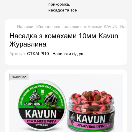
Насадки
Збалансовані насадки з комахами KAVUN
Насад
Насадка з комахами 10мм Kavun
Журавлина
Артикул:
CTKALPI10
Написати відгук
НОВИНКА