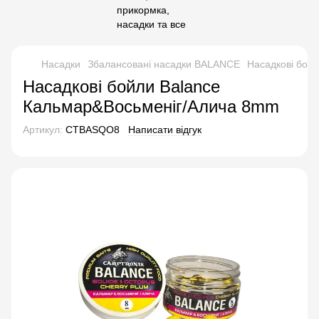
Насадки
Збалансовані насадки BALANCE
Насадкові бой
Насадкові бойли Balance
Кальмар&Восьменіг/Алича 8mm
Артикул:
CTBASQO8
Написати відгук