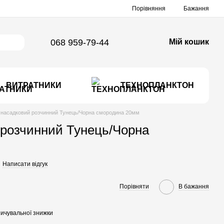
Порівняння
Бажання
068 959-79-44
Мій кошик
ВИТРАТНИКИ
ТЕХНОПЛАНКТОН
 насадковий розчинний Тунець/Чорна смородина 20мм
 розчинний Тунець/Чорна
Написати відгук
Порівняти
В бажання
ичувальної знижки