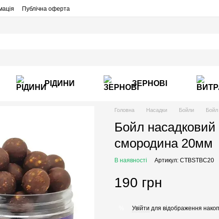
мація
Публічна оферта
РІДИНИ
ЗЕРНОВІ
Головна
Насадки
Бойли
Бойл
Бойл насадковий
смородина 20мм
В наявності
Артикул: CTBSTBC20
190 грн
Увійти
для відображення накоп
%