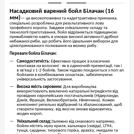
Насадковий варений бойл Білачан (16
мм)
— це високопоживна та надаттрактивна приманка,
спеціально розроблена для результативного лову
трофейного коропа. Завдяки унікальному складу та
технології приготування, бойл відрізняється підвищеною
привабливістю навіть в умовах високої активності дрібної
небажаної риби, що робить його ідеальним вибором для
цілеспрямованого полювання на велику рибу.
Переваги бойла Білачан:
Самодостатність:
Ефективно працює в класичних
монтажах на волосині - як в одиночній презентації, так і
в зв'язці з 1-2 бойлів. Також чудово поєднується з поп-ап
бойлами в комбінованих оснастках, забезпечуючи
універсальність застосування.
Висока якість сировини:
Для виробництва
використовують виключно натуральні інгредієнти від
провідних європейських постачальників (Нідерланди,
Данія, Франція, Великобританія, Німеччина). Кожен
компонент ретельно відібраний та збалансований, щоб
створити приманку, від якої не зможе відмовитись
жоден короп.
Унікальний склад:
Залежно від смакового напрямку,
бойли містять муку криля, кальмара (сквіда), LT94,
тунця, сардини, тигрового горіха, арахісу, мигдалю та