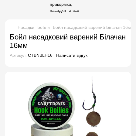
Насадки
Бойли
Бойл насадковий варений Білачан 16мм
Бойл насадковий варений Білачан
16мм
Артикул:
CTBNBLH16
Написати відгук