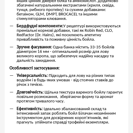
інших цінних джерел білка та амінокислот. Додатково
збагачені натуральними екстрактами (криля, сквіда,
тунця, рибного протеїну) та сухими добавками:
бетаїном, GLM, DMPT, BROCACEL та іншими
стимуляторами клювання.
Бердфудні компоненти:
У рецептурі використовуються
преміальні кормові добавки, такі як Robin Red, CLO,
Redfactor (Dr. Hains), які посилюють апетитну
привабливість та поживну цінність бойла.
Зручне фасування:
Одна банка містить 33-35 бойлів
діаметром 16 мм - оптимальний розмір для лову
великого коропа, що забезпечує надійну насадку та
дальність закидання.
Особливості застосування:
Універсальність:
Підходить для лову на різних типах
водойм і в будь-яких умовах - від стоячих ставків до
річок з течією.
Довговічність:
Щільна текстура вареного бойлу гарантує
повільне розмокання, зберігаючи форму та аромат
протягом тривалого часу.
Ефективність:
Ідеально збалансований склад та
інтенсивний запах роблять бойл Білачан незамінним
інструментом для досвідчених короп'ятників, які
прагнуть упіймати справді трофейні екземпляри.