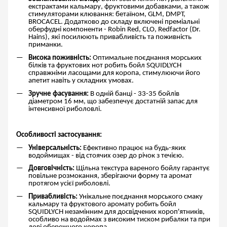
екстрактами кальмару, фруктовими добавками, а також
стимуляторами клювання: бетаїном, GLM, DMPT,
BROCACEL. Додатково до складу включені преміальні
оберфудні компоненти - Robin Red, CLO, Redfactor (Dr.
Hains), які посилюють привабливість та поживність
приманки.
Висока поживність:
Оптимальне поєднання морських
білків та фруктових нот робить бойл SQUIDLYCH
справжніми ласощами для коропа, стимулюючи його
апетит навіть у складних умовах.
Зручне фасування:
В одній банці - 33-35 бойлів
діаметром 16 мм, що забезпечує достатній запас для
інтенсивної риболовлі.
Особливості застосування:
Універсальність:
Ефективно працює на будь-яких
водоймищах - від стоячих озер до річок з течією.
Довговічність:
Щільна текстура вареного бойлу гарантує
повільне розмокання, зберігаючи форму та аромат
протягом усієї риболовлі.
Привабливість:
Унікальне поєднання морського смаку
кальмару та фруктового аромату робить бойл
SQUIDLYCH незамінним для досвідчених короп'ятників,
особливо на водоймах з високим тиском рибалки та при