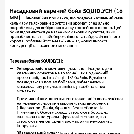
Насадковий варений бойл SQUIDLYCH (16
мм)
— інноваційна приманка, що поєднує насичений смак
кальмару та яскравий фруктовий аромат, спеціально
розроблена для вибіркового лову трофейного коропа. Цей
бойл відрізняється унікальним смаковим букетом, який
приваблює навіть найобережнішого та найдосвідченішого
коропа, роблячи його незамінним в умовах високої
конкуренції та пасивного клювання.
Переваги бойла SQUIDLYCH:
Універсальність монтажу:
Ідеально підходить для
класичних оснасток на волосині - як в одиночній
презентації, так і в зв'язці з 1-2 бойлів. Відмінно
поєднується з поп-ап бойлами, забезпечуючи
максимальну результативність у комбінованих
монтажах.
Преміальні компоненти:
Виготовлений із високоякісної
натуральної сировини європейських виробників
(Нідерланди,
Данія
, Франція, Великобританія,
Німеччина). Основу складу утворюють борошно
кальмара та натуральні фруктові екстракти, що
створюють неповторний аромат, який неможливо
ігнорувати.
Збалансований склад:
Бойл збагачений натуральними