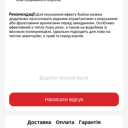
лові обережного коропа.
Рекомендації:
Для посилення ефекту бойли можна
додатково просочувати рідкими атрактантами з морськими
або фруктовими ароматами перед закиданням. Особливо
ефективний у теплу пору року, а також на водоймах із
високою конкуренцією. Ідеально підходить для лову на
чистих акваторіях, у траві та серед корчів.
Додайте перший відгук
Написати відгук
Доставка
Оплата
Гарантія