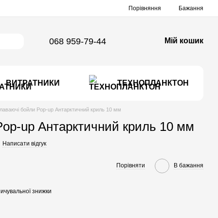
Порівняння
Бажання
068 959-79-44
Мій кошик
ВИТРАТНИКИ
ТЕХНОПЛАНКТОН
лаваючі бойли Pop-up Антарктичний криль 10 мм
op-up Антарктичний криль 10 мм
Написати відгук
Порівняти
В бажання
ичувальної знижки