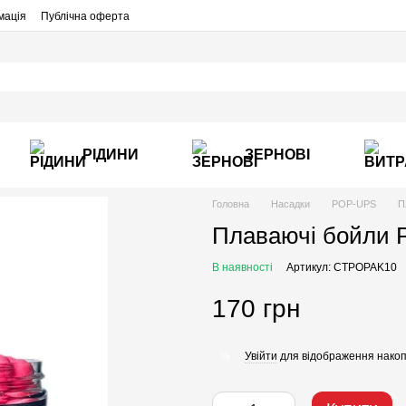
мація
Публічна оферта
РІДИНИ
ЗЕРНОВІ
Головна
Насадки
POP-UPS
П
Плаваючі бойли P
В наявності
Артикул: CTPOPAK10
170 грн
Увійти
для відображення накоп
%