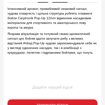
Інтенсивний аромат, привабливий смаковий сигнал,
чудова плавучість і щільна структура роблять плаваючі
бойли Сarptronik Pop-Up 12mm відмінним насадковим
матеріалом для спортивного та аматорського лову
коропа та амура.
Яскрава візуалізація та потужний смако-ароматичний
сигнал цих бойлів здатні залучати рибу з великих
відстаней.#nbsp;Pop-Up чудово зарекомендували себе як
у вигляді одиничних насадок, так і в комбінації з
кукурудзою, пелетом і підрізаними бойлами, що тонуть.
Додайте перший відгук
Написати відгук