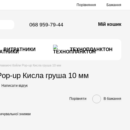
Порівняння
Бажання
068 959-79-44
Мій кошик
ВИТРАТНИКИ
ТЕХНОПЛАНКТОН
лаваючі бойли Pop-up Кисла груша 10 мм
op-up Кисла груша 10 мм
Написати відгук
Порівняти
В бажання
ичувальної знижки