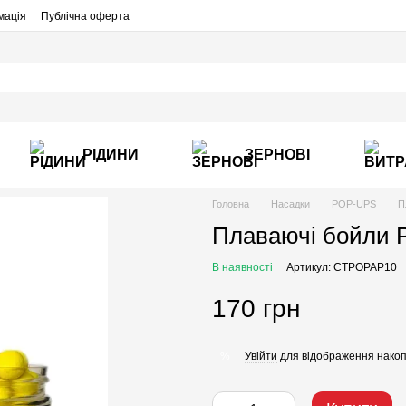
мація
Публічна оферта
РІДИНИ
ЗЕРНОВІ
Головна
Насадки
POP-UPS
П
Плаваючі бойли P
В наявності
Артикул: CTPOPAP10
170 грн
Увійти
для відображення накоп
%