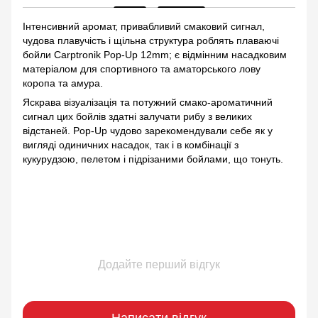
Інтенсивний аромат, привабливий смаковий сигнал,
чудова плавучість і щільна структура роблять плаваючі
бойли Сarptronik Pop-Up 12mm; є відмінним насадковим
матеріалом для спортивного та аматорського лову
коропа та амура.
Яскрава візуалізація та потужний смако-ароматичний
сигнал цих бойлів здатні залучати рибу з великих
відстаней. Pop-Up чудово зарекомендували себе як у
вигляді одиничних насадок, так і в комбінації з
кукурудзою, пелетом і підрізаними бойлами, що тонуть.
Додайте перший відгук
Написати відгук