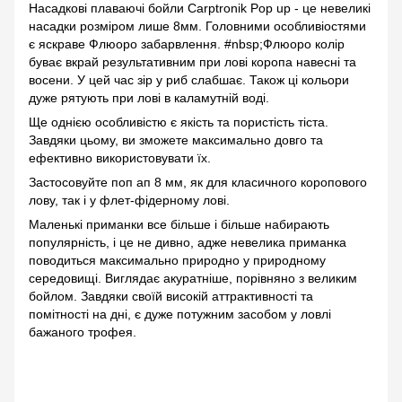
Насадкові плаваючі бойли Саrptronik Pop up - це невеликі
насадки розміром лише 8мм. Головними особливіостями
є яскраве Флюоро забарвлення. #nbsp;Флюоро колір
буває вкрай результативним при лові коропа навесні та
восени. У цей час зір у риб слабшає. Також ці кольори
дуже рятують при лові в каламутній воді.
Ще однією особливістю є якість та пористість тіста.
Завдяки цьому, ви зможете максимально довго та
ефективно використовувати їх.
Застосовуйте поп ап 8 мм, як для класичного коропового
лову, так і у флет-фідерному лові.
Маленькі приманки все більше і більше набирають
популярність, і це не дивно, адже невелика приманка
поводиться максимально природно у природному
середовищі. Виглядає акуратніше, порівняно з великим
бойлом. Завдяки своїй високій аттрактивності та
помітності на дні, є дуже потужним засобом у ловлі
бажаного трофея.