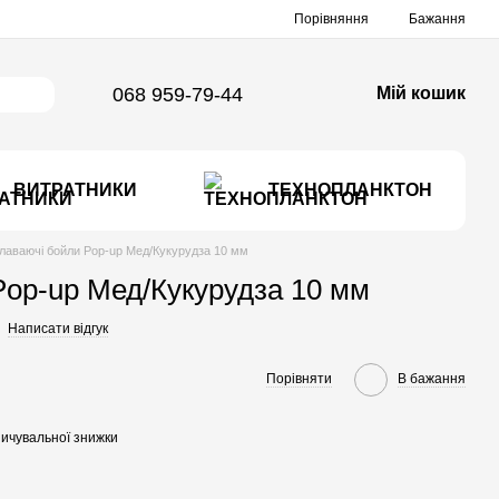
Порівняння
Бажання
068 959-79-44
Мій кошик
ВИТРАТНИКИ
ТЕХНОПЛАНКТОН
лаваючі бойли Pop-up Мед/Кукурудза 10 мм
op-up Мед/Кукурудза 10 мм
Написати відгук
Порівняти
В бажання
ичувальної знижки