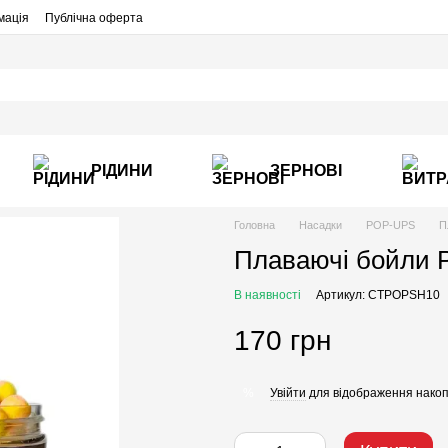
мація
Публічна оферта
РІДИНИ
ЗЕРНОВІ
Головна
Насадки
POP-UPS
П
Плаваючі бойли P
В наявності
Артикул: CTPOPSH10
170 грн
Увійти
для відображення накоп
%