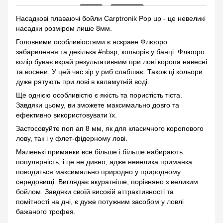
Насадкові плаваючі бойли Саrptronik Pop up - це невеликі
насадки розміром лише 8мм.
Головними особливіостями є яскраве Флюоро
забарвлення та декілька #nbsp; кольорів у банці. Флюоро
колір буває вкрай результативним при лові коропа навесні
та восени. У цей час зір у риб слабшає. Також ці кольори
дуже рятують при лові в каламутній воді.
Ще однією особливістю є якість та пористість тіста.
Завдяки цьому, ви зможете максимально довго та
ефективно використовувати їх.
Застосовуйте поп ап 8 мм, як для класичного коропового
лову, так і у флет-фідерному лові.
Маленькі приманки все більше і більше набирають
популярність, і це не дивно, адже невелика приманка
поводиться максимально природно у природному
середовищі. Виглядає акуратніше, порівняно з великим
бойлом. Завдяки своїй високій аттрактивності та
помітності на дні, є дуже потужним засобом у ловлі
бажаного трофея.