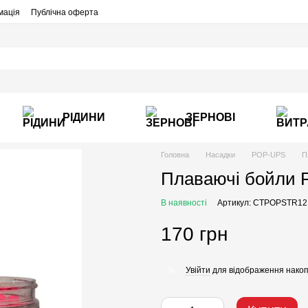
мація
Публічна оферта
РІДИНИ
ЗЕРНОВІ
Головна
Насадки
POP-UPS
П
Плаваючі бойли 
В наявності
Артикул: CTPOPSTR12
170 грн
Увійти
для відображення накоп
%