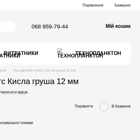
Порівняння
Бажання
068 959-79-44
Мій кошик
ВИТРАТНИКИ
ТЕХНОПЛАНКТОН
овий
Насадковий пелетс Кисла груша 12 мм
с Кисла груша 12 мм
Написати відгук
Порівняти
В бажання
ичувальної знижки