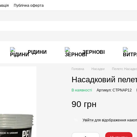
мація
Публічна оферта
РІДИНИ
ЗЕРНОВІ
Головна
Насадки
Пелетс Насадк
Насадковий пелет
В наявності
Артикул: CTPNAP12
90 грн
Увійти
для відображення накоп
%