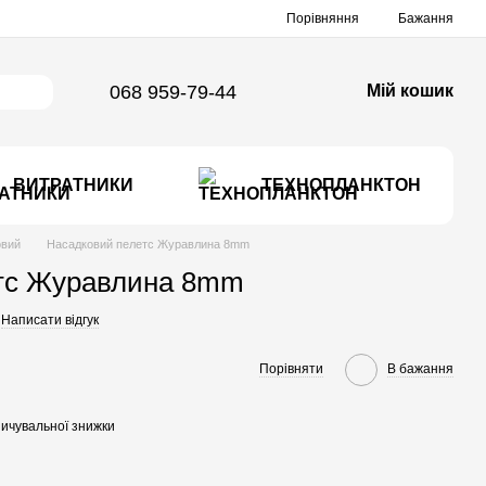
Порівняння
Бажання
068 959-79-44
Мій кошик
ВИТРАТНИКИ
ТЕХНОПЛАНКТОН
овий
Насадковий пелетс Журавлина 8mm
тс Журавлина 8mm
Написати відгук
Порівняти
В бажання
ичувальної знижки