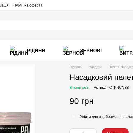
мація
Публічна оферта
РІДИНИ
ЗЕРНОВІ
Головна
Насадки
Пелетс Насадк
Насадковий пеле
В наявності
Артикул: CTPNCNB8
90 грн
Увійти
для відображення накоп
%