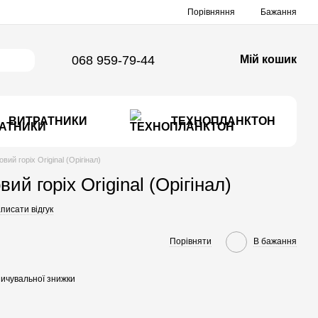
Порівняння
Бажання
068 959-79-44
Мій кошик
ВИТРАТНИКИ
ТЕХНОПЛАНКТОН
вий горіх Original (Орігінал)
ий горіх Original (Орігінал)
писати відгук
Порівняти
В бажання
ичувальної знижки