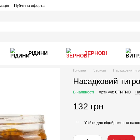
мація
Публічна оферта
РІДИНИ
ЗЕРНОВІ
Головна
Зернові
Насадковий тигро
Насадковий тигров
В наявності
Артикул: CTNTNO
На
132 грн
Увійти
для відображення накоп
%