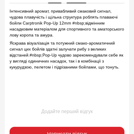
Інтенсивний аромат, привабливий смаковий сигнал,
чудова плавучість і щільна структура роблять плаваючі
бойли Сarptronik Pop-Up 12mm #nbsp;відмінним
насадковим матеріалом для спортивного та аматорського
лову коропа та амура.
Яскрава візуалізація та потужний смако-ароматичний
сигнал цих бойлів здатні залучати рибу з великих
відстаней.#nbsp;Pop-Up чудово зарекомендували себе як
у вигляді одиничних насадок, так і в комбінації з
кукурудзою, пелетом і підрізаними бойлами, що тонуть.
Додайте перший відгук
Написати відгук