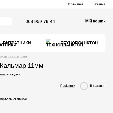
Порівняння
Бажання
068 959-79-44
Мій кошик
ВИТРАТНИКИ
ТЕХНОПЛАНКТОН
пелетс Кальмар 11мм
 Кальмар 11мм
аписати відгук
Порівняти
В бажання
ичувальної знижки