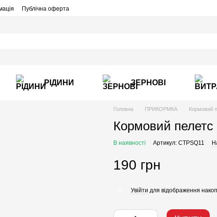
мація
Публічна оферта
РІДИНИ
ЗЕРНОВІ
Головна
ПРИКОРМКА
Кормовий 
Кормовий пелетс
В наявності
Артикул: CTPSQ11
Н
190 грн
Увійти
для відображення накоп
%