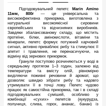
Підгодовувальний пелетс 
Marin Amino 
11мм, 800г
 — це універсальна та 
високоефективна прикормка, виготовлена з 
натуральної високоякісної сировини 
європейських  та відчизняних виробників. 
Завдяки збалансованому складу, що містить 
протеїни, білки, амінокислоти, вітаміни та 
мінерали, пелетс формує потужний харчовий 
сигнал, активно приваблює рибу та стимулює її 
апетит і травлення, не перенасичуючи, на 
відміну від зернових прикормок. 
Гранули поступово розчиняються у воді в 
середньому протягом 1–3 годин, залежно від 
температури та вмісту олій, рівномірно 
виділяючи поживні речовини й аромат, що 
дозволяє швидко зібрати рибу та надовго 
утримувати її в точці лову. Пелетс чудово 
працює як самостійна прикормка, так і в складі 
підгодовувальних сумішей, особливо у 
комбінації «сухих» пелетсів (кукурудза, 
полуниця, слива, горох, ананас, банан) із 