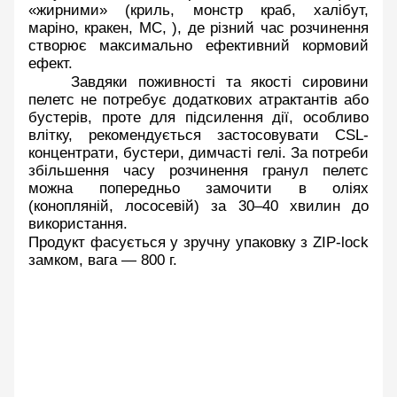
«жирними» (криль, монстр краб, халібут, 
маріно, кракен, МС, ), де різний час розчинення 
створює максимально ефективний кормовий 
ефект. 
Завдяки поживності та якості сировини 
пелетс не потребує додаткових атрактантів або 
бустерів, проте для підсилення дії, особливо 
влітку, рекомендується застосовувати CSL-
концентрати, бустери, димчасті гелі. За потреби 
збільшення часу розчинення гранул пелетс 
можна попередньо замочити в оліях 
(конопляній, лососевій) за 30–40 хвилин до 
використання. 
Продукт фасується у зручну упаковку з ZIP-lock 
замком, вага — 800 г.