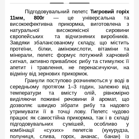
Підгодовувальний пелетс 
Тигровий горіх 
11мм, 800г
 — це універсальна та 
високоефективна прикормка, виготовлена з 
натуральної високоякісної сировини 
європейських  та відчизняних виробників. 
Завдяки збалансованому складу, що містить 
протеїни, білки, амінокислоти, вітаміни та 
мінерали, пелетс формує потужний харчовий 
сигнал, активно приваблює рибу та стимулює її 
апетит і травлення, не перенасичуючи, на 
відміну від зернових прикормок. 
Гранули поступово розчиняються у воді в 
середньому протягом 1–3 годин, залежно від 
температури та вмісту олій, рівномірно 
виділяючи поживні речовини й аромат, що 
дозволяє швидко зібрати рибу та надовго 
утримувати її в точці лову. Пелетс чудово 
працює як самостійна прикормка, так і в складі 
підгодовувальних сумішей, особливо у 
комбінації «сухих» пелетсів (кукурудза, 
полуниця, слива, горох, ананас, банан) із 