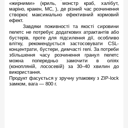
«жирними» (криль, монстр краб, халібут, 
маріно, кракен, МС, ), де різний час розчинення 
створює максимально ефективний кормовий 
ефект. 
Завдяки поживності та якості сировини 
пелетс не потребує додаткових атрактантів або 
бустерів, проте для підсилення дії, особливо 
влітку, рекомендується застосовувати CSL-
концентрати, бустери, димчасті гелі. За потреби 
збільшення часу розчинення гранул пелетс 
можна попередньо замочити в оліях 
(конопляній, лососевій) за 30–40 хвилин до 
використання. 
Продукт фасується у зручну упаковку з ZIP-lock 
замком, вага — 800 г.