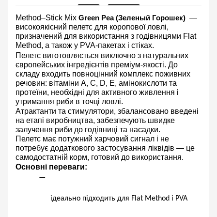
Method–Stick Mix
—
Green Pea (Зеленый Горошек
) 
високоякісний пелетс для коропової ловлі,
призначений для використання з годівницями
Flat
Method
, а також у
PVA-пакетах і стіках
.
Пелетс виготовляється
виключно з натуральних
європейських інгредієнтів преміум-якості
. До
складу входить повноцінний комплекс поживних
речовин:
вітаміни A, C, D, E, амінокислоти та
протеїни
, необхідні для активного живлення і
утримання риби в точці ловлі.
Атрактанти та стимулятори, збалансовано введені
на етапі виробництва, забезпечують
швидке
залучення риби до годівниці та насадки
.
Пелетс має
потужний харчовий сигнал
і не
потребує додаткового застосування ліквідів — це
самодостатній корм
, готовий до використання.
Основні переваги:
ідеально підходить для 
Flat Method і PVA