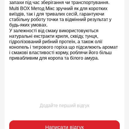
запахи під час зберігання чи транспортування.
Multi BOX Метод Мікс
зручний як
для коротких
виїздів
, так і для
тривалих сесій
, гарантуючи
стабільну роботу точки та відмінний результат у
будь-яких умовах.
У залежності від смаку використовуються
натуральні екстракти криля, сквіду, тунця,
гідролізований рибний протеїн, а також олії
конопель і тигрового горіха що підсилюють аромат
і смакові властивості корму, роблячи його більш
привабливим для коропа та білого амура.
Додайте перший відгук
Написати відгук