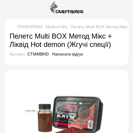
ПРИКОРМКА
Method Mix
Пелетс Multi BOX Метод Мікс + Л
Пелетс Multi BOX Метод Мікс +
Ліквід Hot demon (Жгучі спеції)
Артикул:
CTMMBHD
Написати відгук