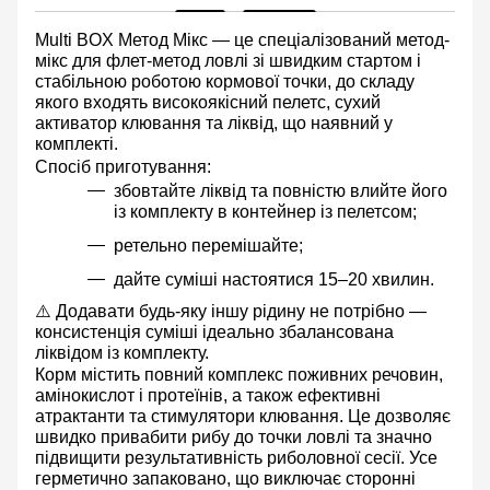
Multi BOX Метод Мікс
— це спеціалізований метод-
мікс для флет-метод ловлі зі швидким стартом і
стабільною роботою кормової точки, до складу
якого входять високоякісний пелетс, сухий
активатор клювання та ліквід, що наявний у
комплекті.
Спосіб приготування:
збовтайте ліквід та повністю влийте його
із комплекту в контейнер із пелетсом;
ретельно перемішайте;
дайте суміші настоятися 15–20 хвилин.
⚠️ Додавати будь-яку іншу рідину не потрібно —
консистенція суміші ідеально збалансована
ліквідом із комплекту.
Корм містить повний
комплекс поживних речовин,
амінокислот і протеїнів, а також ефективні
атрактанти та стимулятори клювання.
Це дозволяє
швидко привабити рибу до точки ловлі та значно
підвищити результативність риболовної сесії. Усе
герметично запаковано, що виключає сторонні