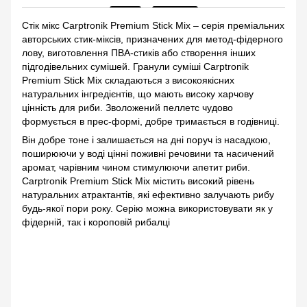
Стік мікс Carptronik Premium Stick Mix – серія преміальних
авторських стик-міксів, призначених для метод-фідерного
лову, виготовлення ПВА-стиків або створення інших
підгодівельних сумішей. Гранули суміші Carptronik
Premium Stick Mix складаються з високоякісних
натуральних інгредієнтів, що мають високу харчову
цінність для риби. Зволожений пеллетс чудово
формується в прес-формі, добре тримається в годівниці.
Він добре тоне і залишається на дні поруч із насадкою,
поширюючи у воді цінні поживні речовини та насичений
аромат, чарівним чином стимулюючи апетит риби.
Carptronik Premium Stick Mix містить високий рівень
натуральних атрактантів, які ефективно залучають рибу
будь-якої пори року. Серію можна використовувати як у
фідерній, так і короповій рибалці