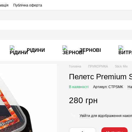
мація
Публічна оферта
РІДИНИ
ЗЕРНОВІ
Головна
ПРИКОРМКА
Stick Mix
Пелетс Premium S
В наявності
Артикул: CTPSMK
На
280 грн
Увійти
для відображення накоп
%