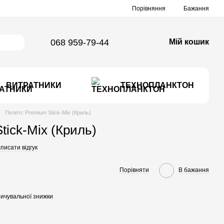
Порівняння
Бажання
068 959-79-44
Мій кошик
ВИТРАТНИКИ
ТЕХНОПЛАНКТОН
Пелетс Premium Stick-Mix (Криль)
tick-Mix (Криль)
писати відгук
Порівняти
В бажання
ичувальної знижки