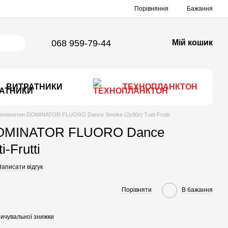
Порівняння
Бажання
068 959-79-44
Мій кошик
ВИТРАТНИКИ
ТЕХНОПЛАНКТОН
опланктон DOMINATOR FLUORO Dance Smoke (2х90г) Tutti-Frutti
DOMINATOR FLUORO Dance
i-Frutti
аписати відгук
Порівняти
В бажання
ичувальної знижки