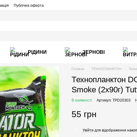
мація
Публічна оферта
РІДИНИ
ЗЕРНОВІ
Головна
ТЕХНОПЛАНКТОН
Техн
Технопланктон 
Smoke (2х90г) Tutt
В наявності
Артикул: TPD20303
Н
55 грн
Увійти
для відображення накоп
%