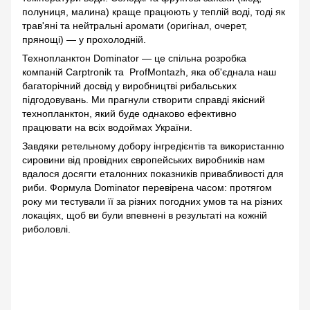
полуниця, малина) краще працюють у теплій воді, тоді як
трав'яні та нейтральні аромати (оригінал, очерет,
прянощі) — у прохолодній.
Технопланктон Dominator — це спільна розробка
компаній Carptronik та ProfMontazh, яка об'єднала наш
багаторічний досвід у виробництві рибальських
підгодовувань. Ми прагнули створити справді якісний
технопланктон, який буде однаково ефективно
працювати на всіх водоймах України.
Завдяки ретельному добору інгредієнтів та використанню
сировини від провідних європейських виробників нам
вдалося досягти еталонних показників привабливості для
риби. Формула Dominator перевірена часом: протягом
року ми тестували її за різних погодних умов та на різних
локаціях, щоб ви були впевнені в результаті на кожній
риболовлі.