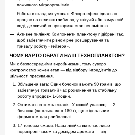
поживного мікроорганізмів.
Робота в складних умовах: Флюро-ефект ідеально
працює на великих глибинах, у квітучій або замуленій
воді, де звичайна прикормка стає непомітною.
Активне пиління: Компоненти планктону підібрані так,
щоб забезпечити рівномірне розшарування та
тривалу роботу «гейзера».
ЧОМУ ВАРТО ОБРАТИ НАШ ТЕХНОПЛАНКТОН?
Ми є безпосередніми виробниками, тому суворо
контролюємо кожен етап — від відбору інгредієнтів до
щільності пресування.
Збільшена вага: Один бочонок важить 90 грамів, що
забезпечує тривалий час розчинення та стабільну
роботу впродовж 1-6годин.
Оптимальна комплектація: У кожній упаковці — 2
бочонка (загальна вага 180 г), що є ідеальним
форматом для роиболовлі.
17 топових смаків: Наша лінійка включає лише
перевірені часом та досвідом аромати — від