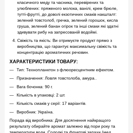
класичного меду та часника, перевірених та
улюблених: пряженого молока, ванілі, крем брюле,
тутті-фрутті, до доволі екзотичних смаків накшталт:
зелений товстолоб, гречка, зелений горошок, кисла
груша, зелений банан огірок та інші смаки які здатні
здивувати рибу на запресованій водоймі.
Свіжість та якість: Ви отримуєте продукт прямо з
виробництва, що гарантує максимальну свіжість та
концентрацію ароматичних речовин.
ХАРАКТЕРИСТИКИ ТОВАРУ:
Тип: Технопланктон з флюоресцентним ефектом.
Призначення: Ловля товстолоба, амура..
Вага бочонка: 90 г.
Кількість в упаковці: 2 шт.
Кількість смаків у серії: 17 варіантів.
Виробник: Україна.
Порада від виробника: Для досягнення найкращого
результату обирайте аромат залежно від пори року та
температури води. Солодкі та фруктові запахи (мед,