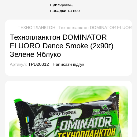
ТЕХНОПЛАНКТОН
Технопланктон DOMINATOR FLUORO Da
Технопланктон DOMINATOR
FLUORO Dance Smoke (2х90г)
Зелене Яблуко
Артикул:
TPD20312
Написати відгук