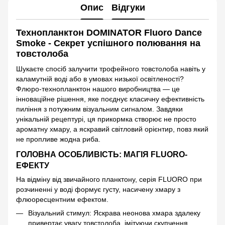
Опис
Відгуки
Технопланктон DOMINATOR Fluoro Dance
Smoke - Секрет успішного полювання на
товстолоба
Шукаєте спосіб залучити трофейного товстолоба навіть у
каламутній воді або в умовах низької освітленості?
Флюро-технопланктон нашого виробництва — це
інноваційне рішення, яке поєднує класичну ефективність
пиління з потужним візуальним сигналом. Завдяки
унікальній рецептурі, ця прикормка створює не просто
ароматну хмару, а яскравий світловий орієнтир, повз який
не пропливе жодна риба.
ГОЛОВНА ОСОБЛИВІСТЬ: МАГІЯ FLUORO-
ЕФЕКТУ
На відміну від звичайного планктону, серія FLUORO при
розчиненні у воді формує густу, насичену хмару з
флюоресцентним ефектом.
Візуальний стимул: Яскрава неонова хмара здалеку
привертає увагу товстолоба, імітуючи скупчення