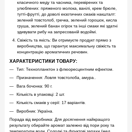
класичного меду та часника, перевірених та
улюблених: пряженого молока, ванілі, крем брюле,
тутті-фрутті, до доволі екзотичних смаків накшталт:
зелений товстолоб, гречка, зелений горошок, кисла
груша, зелений банан огірок та інші смаки які здатні
здивувати рибу на запресованій водоймі.
Свіжість та якість: Ви отримуєте продукт прямо з
виробництва, що гарантує максимальну свіжість та
концентрацію ароматичних речовин.
ХАРАКТЕРИСТИКИ ТОВАРУ:
Тип: Технопланктон з флюоресцентним ефектом.
Призначення: Ловля товстолоба, амура..
Вага бочонка: 90 г.
Кількість в упаковці: 2 шт.
Кількість смаків у серії: 17 варіантів.
Виробник: Україна.
Порада від виробника: Для досягнення найкращого
результату обирайте аромат залежно від пори року та
температури води. Солодкі та фруктові запахи (мед,