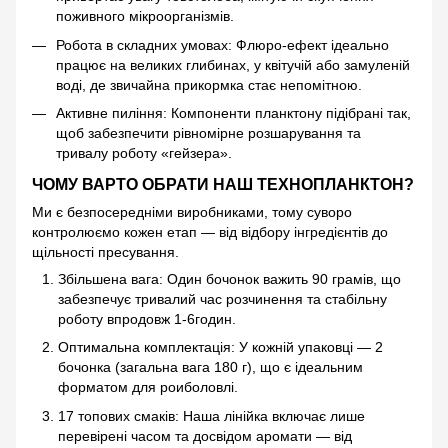
поживного мікроорганізмів.
Робота в складних умовах: Флюро-ефект ідеально
працює на великих глибинах, у квітучій або замуленій
воді, де звичайна прикормка стає непомітною.
Активне пиління: Компоненти планктону підібрані так,
щоб забезпечити рівномірне розшарування та
тривалу роботу «гейзера».
ЧОМУ ВАРТО ОБРАТИ НАШ ТЕХНОПЛАНКТОН?
Ми є безпосередніми виробниками, тому суворо
контролюємо кожен етап — від відбору інгредієнтів до
щільності пресування.
Збільшена вага: Один бочонок важить 90 грамів, що
забезпечує тривалий час розчинення та стабільну
роботу впродовж 1-6годин.
Оптимальна комплектація: У кожній упаковці — 2
бочонка (загальна вага 180 г), що є ідеальним
форматом для роиболовлі.
17 топових смаків: Наша лінійка включає лише
перевірені часом та досвідом аромати — від