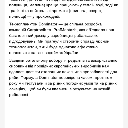
полуниця, малина) краще працюють у теплій воді, тоді як
трав'яні та нейтральні аромати (оригінал, очерет,
прянощі) — у прохолодній.
Технопланктон Dominator — це спільна розробка
компаній Carptronik та ProfMontazh, яка об'єднала наш
багаторічний досвід у виробництві рибальських
підгодовувань. Ми прагнули створити справді якісний
технопланктон, який буде однаково ефективно
працювати на всіх водоймах України.
Завдяки ретельному добору інгредієнтів та використанню
сировини від провідних європейських виробників нам
вдалося досягти еталонних показників привабливості для
риби. Формула Dominator перевірена часом: протягом
року ми тестували її за різних погодних умов та на різних
локаціях, щоб ви були впевнені в результаті на кожній
риболовлі.