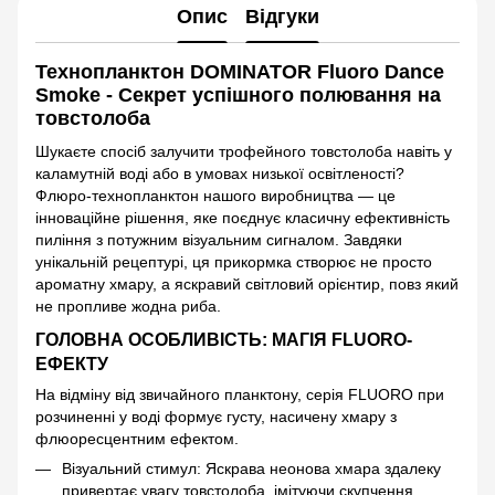
Опис
Відгуки
Технопланктон DOMINATOR Fluoro Dance
Smoke - Секрет успішного полювання на
товстолоба
Шукаєте спосіб залучити трофейного товстолоба навіть у
каламутній воді або в умовах низької освітленості?
Флюро-технопланктон нашого виробництва — це
інноваційне рішення, яке поєднує класичну ефективність
пиління з потужним візуальним сигналом. Завдяки
унікальній рецептурі, ця прикормка створює не просто
ароматну хмару, а яскравий світловий орієнтир, повз який
не пропливе жодна риба.
ГОЛОВНА ОСОБЛИВІСТЬ: МАГІЯ FLUORO-
ЕФЕКТУ
На відміну від звичайного планктону, серія FLUORO при
розчиненні у воді формує густу, насичену хмару з
флюоресцентним ефектом.
Візуальний стимул: Яскрава неонова хмара здалеку
привертає увагу товстолоба, імітуючи скупчення