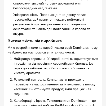
створюючи високий «стовп» ароматної муті
безпосередньо над гачками.
Універсальність: Попри акцент на донну ловлю
товстолоба, цей планктон показує неймовірні
результати й при використанні з поплавцевими
оснастками та навіть при полюванні на коропа та
амура.
Висока якість від виробника
Ми є розробниками та виробниками серії Dominator, тому
не йдемо на компроміси в питаннях якості.
Найкраща сировина: У виробництві використовуються
інгредієнти від провідних європейських брендів. Це
гарантує стабільність роботи кожного бочонка та
чистоту ароматів.
Ретельний контроль: Кожна партія проходить
перевірку на час розчинення та інтенсивність потоку
частинок. Ви отримуєте продукт, який працює «як
годинник».
Колаборація лідерів: Технопланктон Dominator — це
результат спільної роботи ProfMontazh та Carptronik.