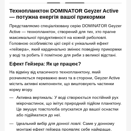
Технопланктон DOMINATOR Geyzer Active
— потужна енергія вашої прикормки
Представляємо спеціалізовану серію DOMINATOR Geyzer
Active — технопланктон, створений для тих, хто прагне
максимальної продуктивності на кожній риболовлі.
Головною особливістю цієї серії є унікальний ефект
«гейзера», який кардинально змінює поведінку прикормки
у воді та робить її помітною для риби з великої відстані.
Ефект Гейзера: Як це працює?
На відміну від класичного технопланктону, який
розчиняється переважно вниз та в сторони, Geyzer Active
містить активні компоненти, що виштовхують частинки
корму вгору.
Активна вертикаль: У воді створюється постійний рух
мікрочастинок, що імітує природний підйом планктону.
Це змушує товстолоба опускатися до вашої оснастки
або підійматися до неї.
Ідеальний вибір для донної ловлі: Саме у донному
монтажі ефект гейзера проявляє себе найкраще,