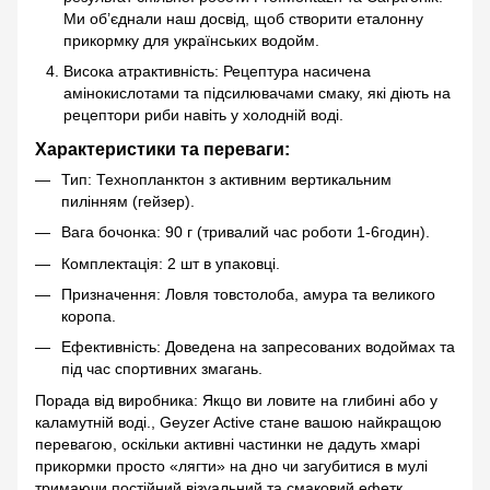
Ми об’єднали наш досвід, щоб створити еталонну
прикормку для українських водойм.
Висока атрактивність: Рецептура насичена
амінокислотами та підсилювачами смаку, які діють на
рецептори риби навіть у холодній воді.
Характеристики та переваги:
Тип: Технопланктон з активним вертикальним
пилінням (гейзер).
Вага бочонка: 90 г (тривалий час роботи 1-6годин).
Комплектація: 2 шт в упаковці.
Призначення: Ловля товстолоба, амура та великого
коропа.
Ефективність: Доведена на запресованих водоймах та
під час спортивних змагань.
Порада від виробника: Якщо ви ловите на глибині або у
каламутній воді., Geyzer Active стане вашою найкращою
перевагою, оскільки активні частинки не дадуть хмарі
прикормки просто «лягти» на дно чи загубитися в мулі
тримаючи постійний візуальний та смаковий ефетк.