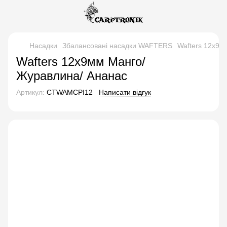
Насадки
Збалансовані насадки WAFTERS
Wafters 12x9м
Wafters 12x9мм Манго/
Журавлина/ Ананас
Артикул:
CTWAMCPI12
Написати відгук