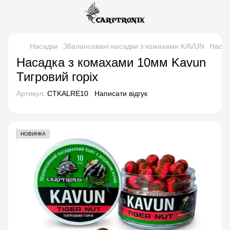
Насадки
Збалансовані насадки з комахами KAVUN
Насад
Насадка з комахами 10мм Kavun
Тигровий горіх
Артикул:
CTKALRE10
Написати відгук
НОВИНКА