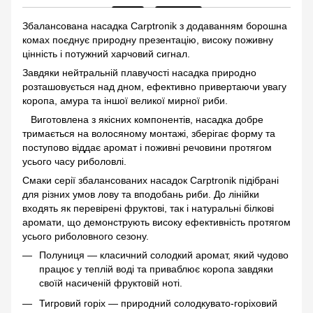
Збалансована насадка Carptronik з додаванням борошна
комах поєднує природну презентацію, високу поживну
цінність і потужний харчовий сигнал.
Завдяки нейтральній плавучості насадка природно
розташовується над дном, ефективно привертаючи увагу
коропа, амура та іншої великої мирної риби.
Виготовлена з якісних компонентів, насадка добре
тримається на волосяному монтажі, зберігає форму та
поступово віддає аромат і поживні речовини протягом
усього часу риболовлі.
Смаки серії збалансованих насадок Carptronik підібрані
для різних умов лову та вподобань риби. До лінійки
входять як перевірені фруктові, так і натуральні білкові
аромати, що демонструють високу ефективність протягом
усього риболовного сезону.
Полуниця — класичний солодкий аромат, який чудово
працює у теплій воді та приваблює коропа завдяки
своїй насиченій фруктовій ноті.
Тигровий горіх — природний солодкувато-горіховий