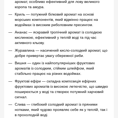
аромат, особливо ефективний для лову великого
коропа та амура.
Криль — потужний білковий аромат на основі
морських компонентів, який відмінно працює на
водоймах із високим риболовним пресингом.
Ананас — яскравий тропічний аромат із солодкою
кислинкою, ефективний у теплій воді та під час
активного кльову.
Журавлина — насичений кисло-солодкий аромат, що
добре привертає увагу обережної риби.
Вишня — один із найпопулярніших фруктових
ароматів із солодким, стійким шлейфом, який
стабільно працює на різних водоймах.
Фруктові ефіри — складна композиція ефірних
фруктових ароматів із високою летючістю, що швидко
поширюється у воді та створює потужний харчовий
сигнал.
Слива — глибокий солодкий аромат із пряними
нотками, який чудово проявляє себе як у теплій, так і
в прохолодній воді.